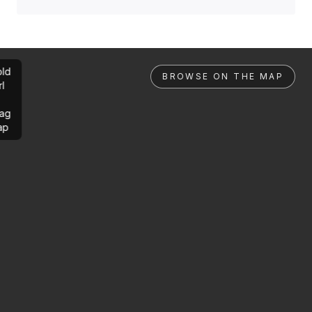
ld
BROWSE ON THE MAP
rl
ag
ap