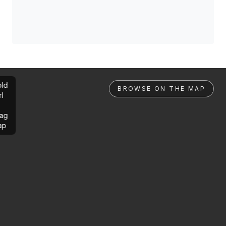
ld
BROWSE ON THE MAP
rl
ag
ap