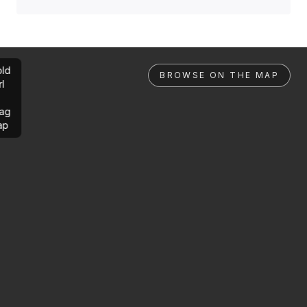
ld
BROWSE ON THE MAP
rl
ag
ap