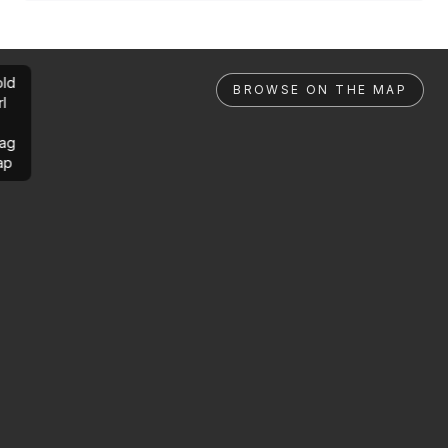
ld
BROWSE ON THE MAP
rl
ag
ap