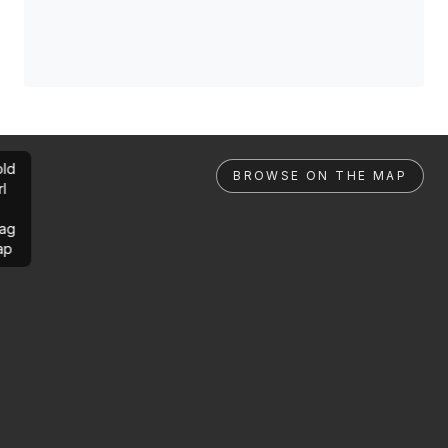
ld
BROWSE ON THE MAP
rl
ag
ap