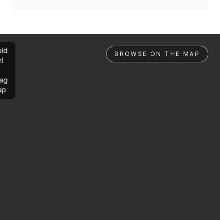
ld
BROWSE ON THE MAP
rl
ag
ap