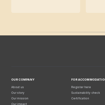
OUR COMPANY
FOR ACCOMMODATIO
About us
Register here
Our story
Sustainability check
Our mission
Certification
Our impact