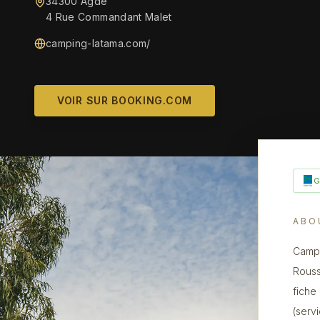
34300 Agde
4 Rue Commandant Malet
camping-latama.com/
VOIR SUR BOOKING.COM
ABO
Campi
Rouss
fiche
(serv