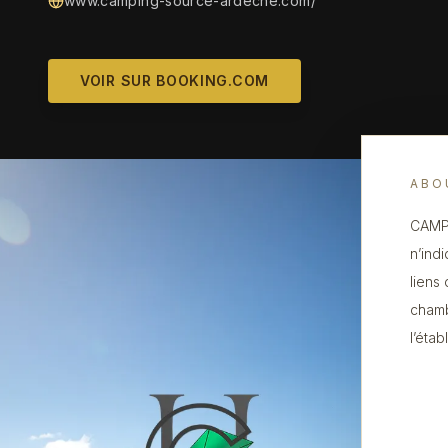
www.camping-source-ardeche.com/
VOIR SUR BOOKING.COM
ABO
CAMPI
n’ind
liens
chamb
l’éta