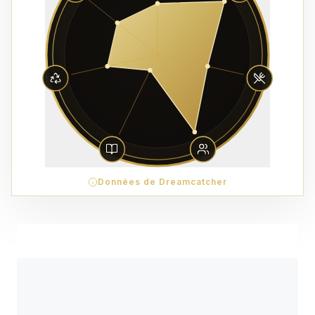
Données de Dreamcatcher