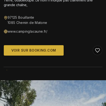
Terre, Guadeloupe. Le nom n’indique pas clairement une
grande chaîne,
97125 Bouillante
1085 Chemin de Matone
www.campinglacaune.fr/
VOIR SUR BOOKING.COM