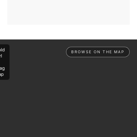
ld
BROWSE ON THE MAP
rl
ag
ap