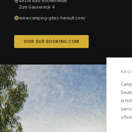
49214 Bad Rothenfelde
Zum Gausereck 4
www.camping-gites-herault.com/
VOIR SUR BOOKING.COM
ABO
Campi
Deuts
la fi
(serv
offic