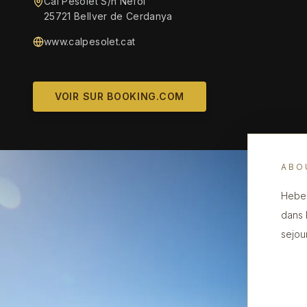
Cal Pesolet S/n Nèfol
25721 Bellver de Cerdanya
www.calpesolet.cat
VOIR SUR BOOKING.COM
ABO
Heber
dans 
sejou