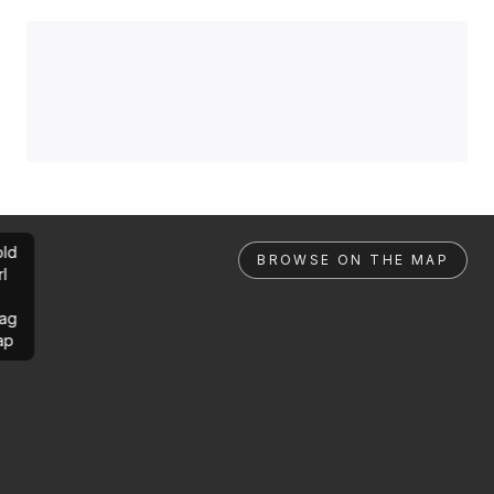
ld
BROWSE ON THE MAP
rl
ag
ap