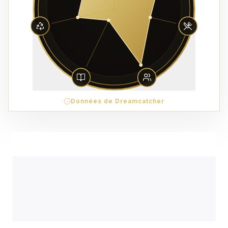
Données de Dreamcatcher