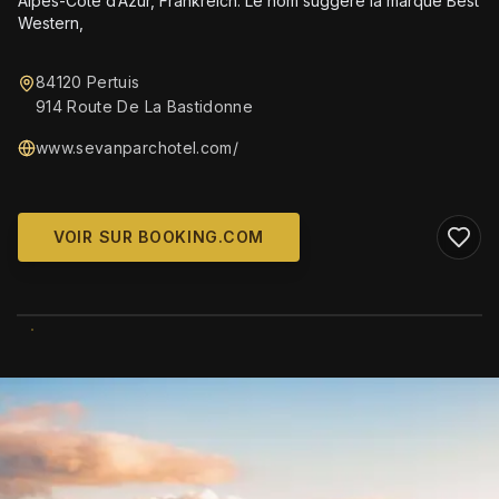
Alpes-Côte d’Azur, Frankreich. Le nom suggère la marque Best
Western,
84120 Pertuis
914 Route De La Bastidonne
www.sevanparchotel.com/
VOIR SUR BOOKING.COM