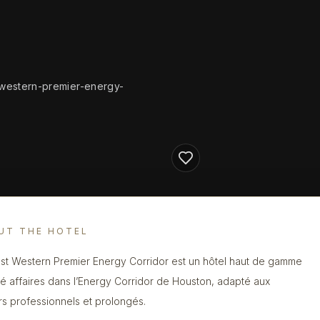
western-premier-energy-
UT THE HOTEL
st Western Premier Energy Corridor est un hôtel haut de gamme
té affaires dans l’Energy Corridor de Houston, adapté aux
rs professionnels et prolongés.