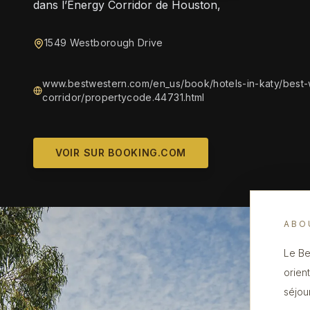
dans l’Energy Corridor de Houston,
1549 Westborough Drive
www.bestwestern.com/en_us/book/hotels-in-katy/best-
corridor/propertycode.44731.html
VOIR SUR BOOKING.COM
ABO
Le Be
orien
séjou