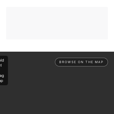
ld
BROWSE ON THE MAP
rl
ag
ap