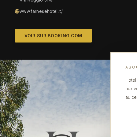
www.farnesehotel.it/
VOIR SUR BOOKING.COM
ABO
Hotel
aux v
au ce