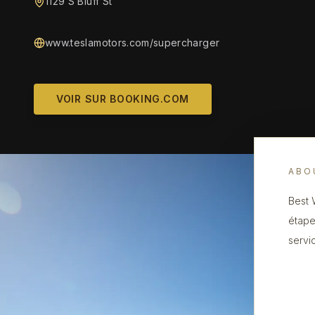
1129 S Bluff St
www.teslamotors.com/supercharger
VOIR SUR BOOKING.COM
ABO
Best 
étape
servi