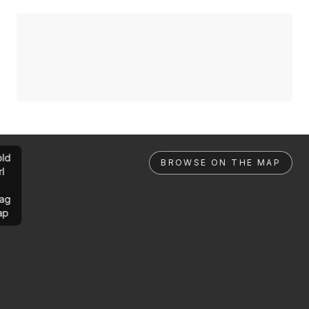
ld
BROWSE ON THE MAP
rl
ag
ap