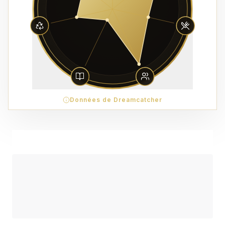
Données de Dreamcatcher