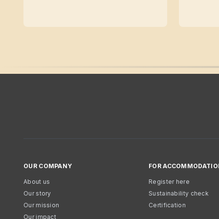
OUR COMPANY
FOR ACCOMMODATIO
About us
Register here
Our story
Sustainability check
Our mission
Certification
Our impact