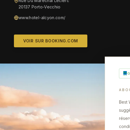
Rue Du Marechal Leclerc
20137 Porto-Vecchio
www.hotel-alcyon.com/
VOIR SUR BOOKING.COM
ABO
Best 
suggè
réser
condi