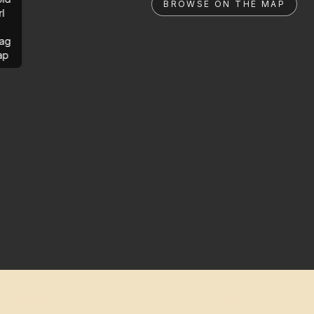
BROWSE ON THE MAP
rl
ag
ap