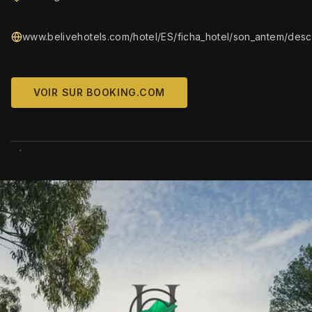
www.belivehotels.com/hotel/ES/ficha_hotel/son_antem/descr
VOIR SUR BOOKING.COM