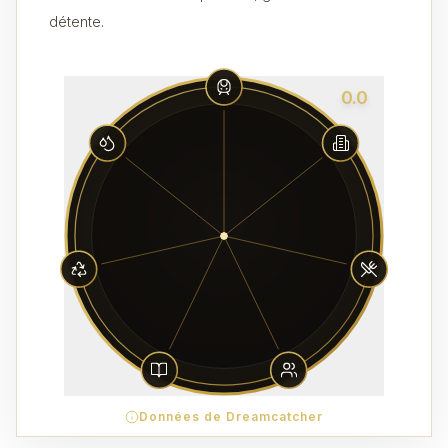
détente.
0.0
Données de Dreamcatcher