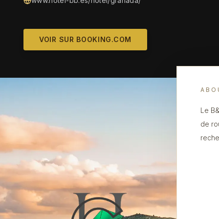
www.hotel-bb.es/hotel/granada/
VOIR SUR BOOKING.COM
ABO
Le B&
de ro
reche