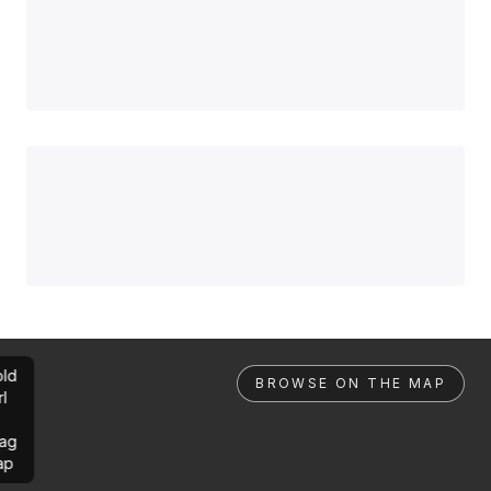
ld
BROWSE ON THE MAP
rl
ag
ap