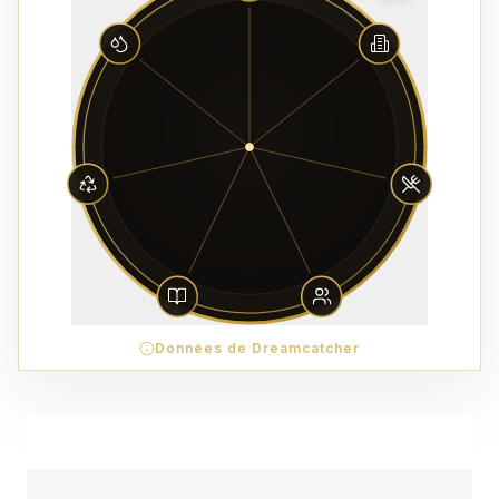
Données de Dreamcatcher