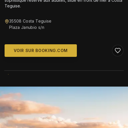
sophistiqué réservé aux adultes, situé en front de mer à Costa
Teguise.
35508 Costa Teguise
Plaza Janubio s/n
VOIR SUR BOOKING.COM