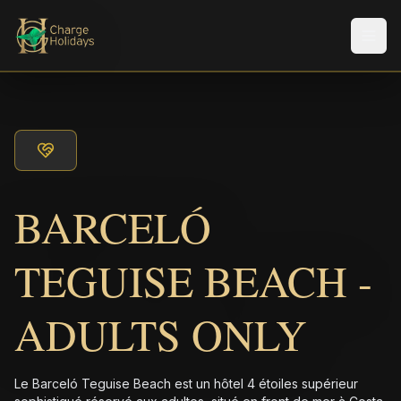
Men
BARCELÓ
TEGUISE BEACH -
ADULTS ONLY
Le Barceló Teguise Beach est un hôtel 4 étoiles supérieur