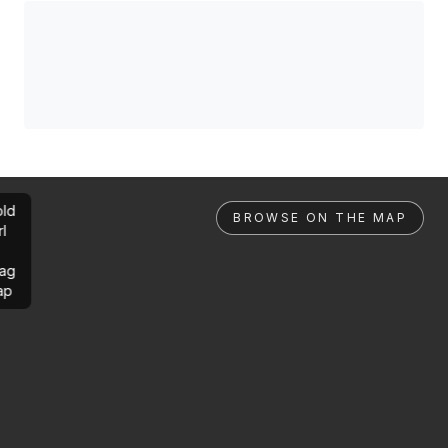
ld
BROWSE ON THE MAP
rl
ag
ap