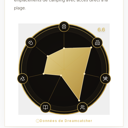
plage.
6.6
Données de Dreamcatcher