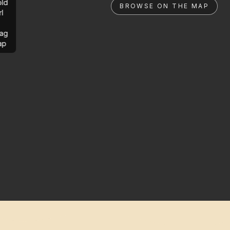
ld
BROWSE ON THE MAP
rl
ag
ap