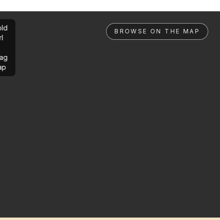
ld
BROWSE ON THE MAP
rl
ag
ap