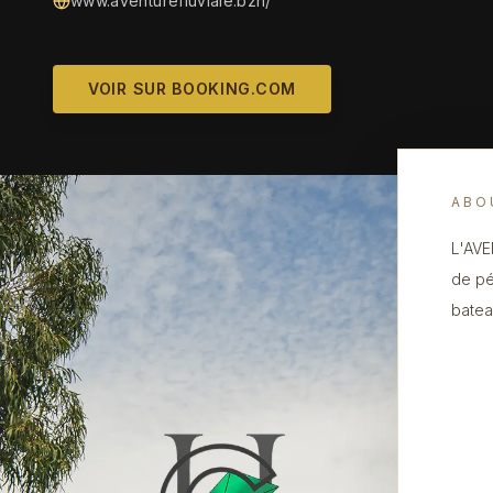
www.aventurefluviale.bzh/
VOIR SUR BOOKING.COM
ABO
L'AVE
de pé
batea