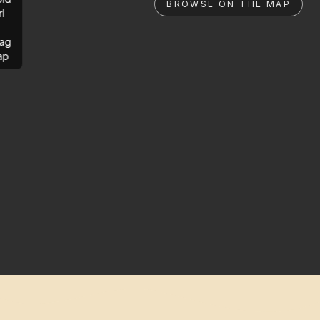
BROWSE ON THE MAP
rl
ag
ap