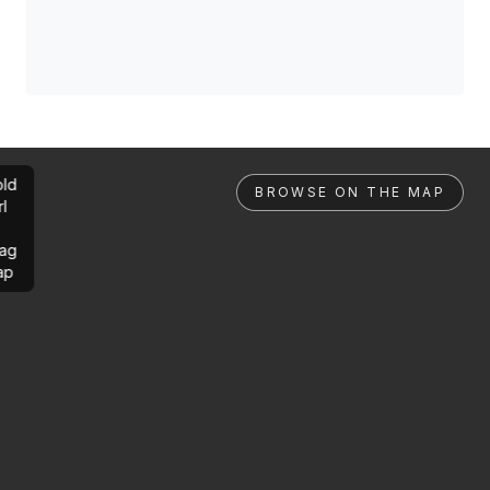
ld
BROWSE ON THE MAP
rl
ag
ap