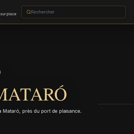
sur place
T
MATARÓ
à Mataró, près du port de plaisance.