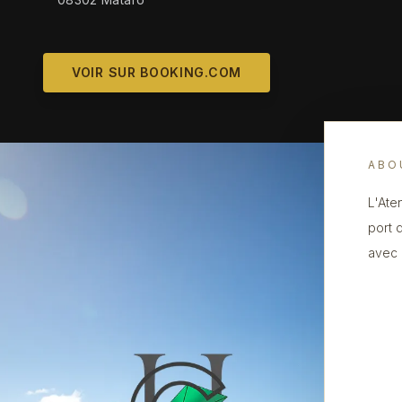
VOIR SUR BOOKING.COM
ABO
L'Ate
port 
avec 