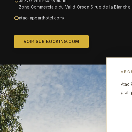
35770 Vern-sur-Seiche
Zone Commerciale du Val d'Orson 6 rue de la Blanche
atao-apparthotel.com/
VOIR SUR BOOKING.COM
ABO
Atao 
prati