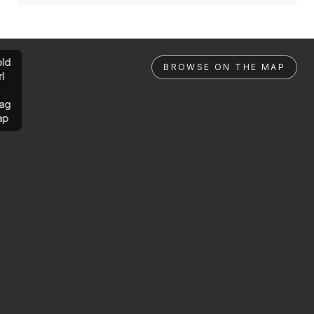
ld
BROWSE ON THE MAP
rl
ag
ap