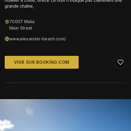
hôtelier à Crète, Grèce. Le nom n’indique pas clairement une
grande chaîne,
70007 Malia
Main Street
www.alexander-beach.com/
VOIR SUR BOOKING.COM