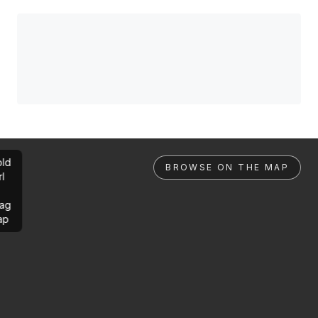
ld
BROWSE ON THE MAP
rl
ag
ap