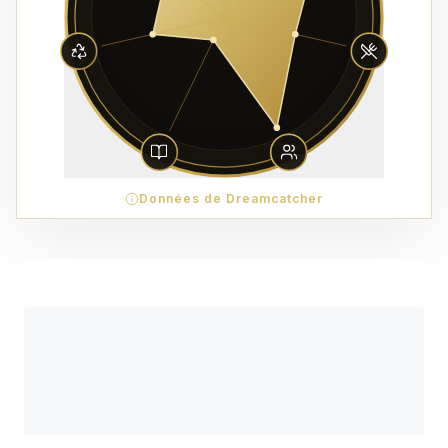
Données de Dreamcatcher