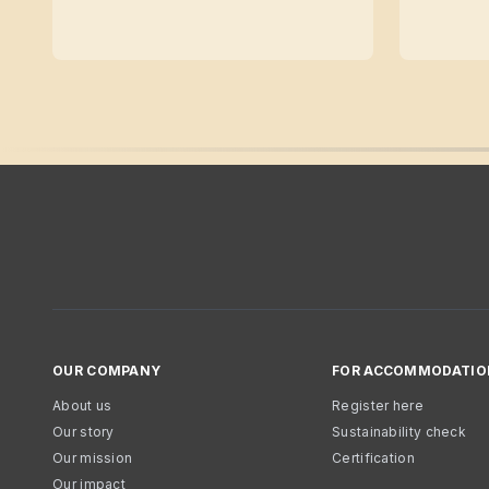
OUR COMPANY
FOR ACCOMMODATIO
About us
Register here
Our story
Sustainability check
Our mission
Certification
Our impact