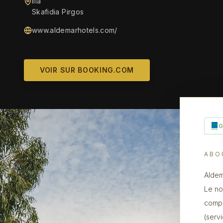
Ilia
Skafidia Pirgos
www.aldemarhotels.com/
VOIR SUR BOOKING.COM
ABO
Aldem
Le no
compr
(serv