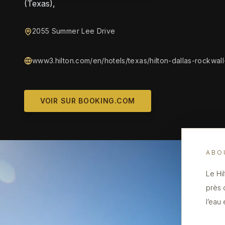
(Texas),
2055 Summer Lee Drive
www3.hilton.com/en/hotels/texas/hilton-dallas-rockwal
VOIR SUR BOOKING.COM
ABO
Le Hi
près 
l’eau 