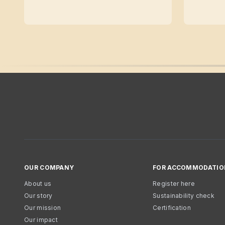
OUR COMPANY
FOR ACCOMMODATIO
About us
Register here
Our story
Sustainability check
Our mission
Certification
Our impact