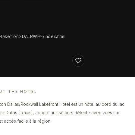
l-lakefront-DALRWHF/index.html
UT THE HOTEL
lton Dallas/Rockwall Lakefront Hotel est un hôtel au bord du lac
de Dallas (Texas), adapté aux séjours détente avec vues sur
et accès facile à la région.