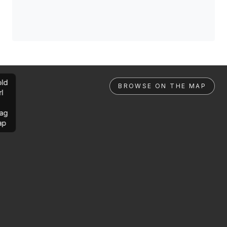
ld
BROWSE ON THE MAP
rl
ag
ap