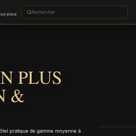
sur place
N PLUS
N &
hôtel pratique de gamme moyenne à