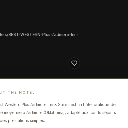
tels/BEST-WESTERN-Plus-Ardmore-Inn-
UT THE HOTEL
st Western Plus Ardmore Inn & Suites est un hôtel pratique de
 moyenne à Ardmore (Oklahoma), adapté aux courts séjours
des prestations simples.