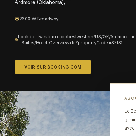
Ardmore (Oklahoma),
2600 W Broadway
book.bestwestern.com/bestwestern/US/OK/Ardmore-ho
--Suites/Hotel-Overview.do?propertyCode=37131
VOIR SUR BOOKING.COM
ABO
Le Be
gamme
avec 