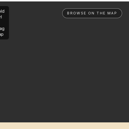
ld
BROWSE ON THE MAP
rl
ag
ap