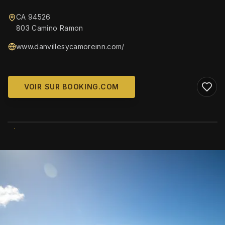
CA 94526
803 Camino Ramon
www.danvillesycamoreinn.com/
VOIR SUR BOOKING.COM