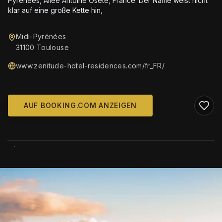
Pyrénées, Allée Antoine Osete, France. Der Name weist nicht
klar auf eine große Kette hin,
Midi-Pyrénées
31100 Toulouse
www.zenitude-hotel-residences.com/fr_FR/
AUF BOOKING.COM ANZEIGEN