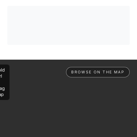
ld
BROWSE ON THE MAP
rl
ag
ap