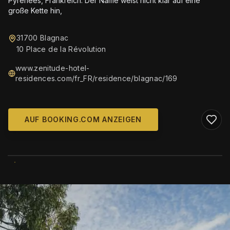
Pyrénées, Frankreich. Der Name weist nicht klar auf eine
große Kette hin,
31700 Blagnac
10 Place de la Révolution
www.zenitude-hotel-
residences.com/fr_FR/residence/blagnac/169
AUF BOOKING.COM ANZEIGEN