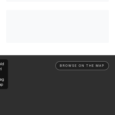
ld
BROWSE ON THE MAP
rl
ag
ap