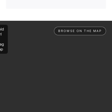
ld
BROWSE ON THE MAP
rl
ag
ap