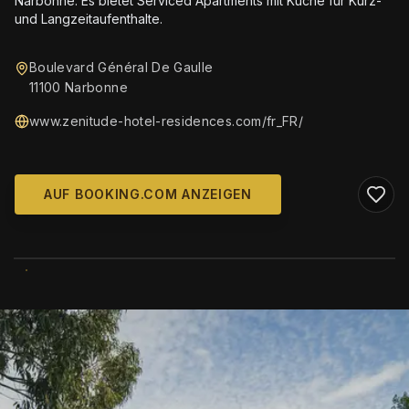
Narbonne. Es bietet Serviced Apartments mit Küche für Kurz-
und Langzeitaufenthalte.
Boulevard Général De Gaulle
11100 Narbonne
www.zenitude-hotel-residences.com/fr_FR/
AUF BOOKING.COM ANZEIGEN