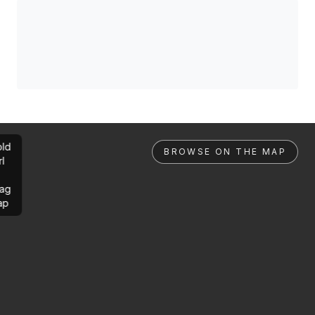
ld
BROWSE ON THE MAP
rl
ag
ap