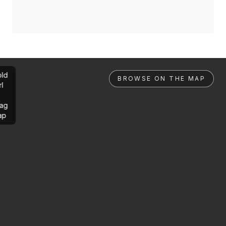
ld
BROWSE ON THE MAP
rl
ag
ap