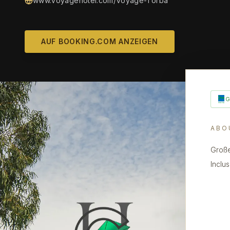
www.voyagehotel.com/Voyage-Torba
AUF BOOKING.COM ANZEIGEN
ABO
Große
Inclu