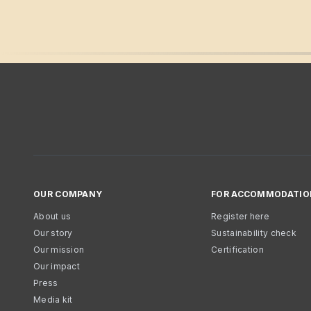
OUR COMPANY
FOR ACCOMMODATIO
About us
Register here
Our story
Sustainability check
Our mission
Certification
Our impact
Press
Media kit