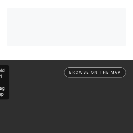
ld
BROWSE ON THE MAP
rl
ag
ap