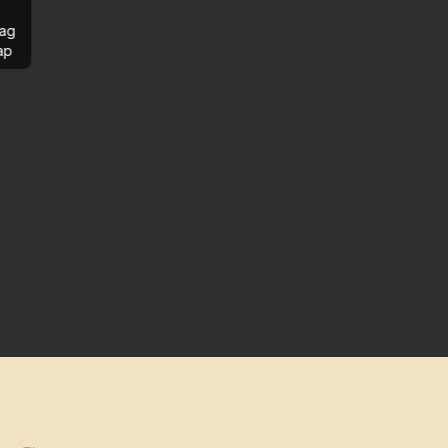
ag
ap