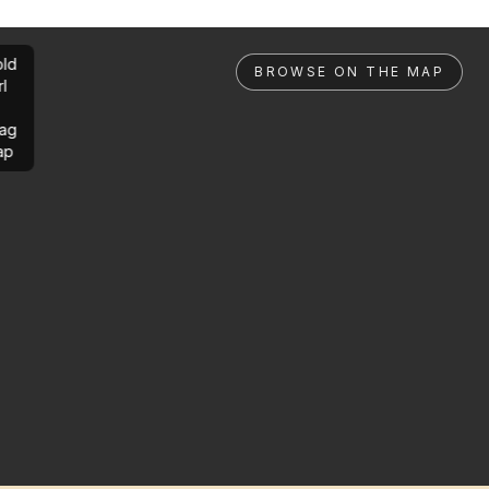
ld
BROWSE ON THE MAP
rl
ag
ap