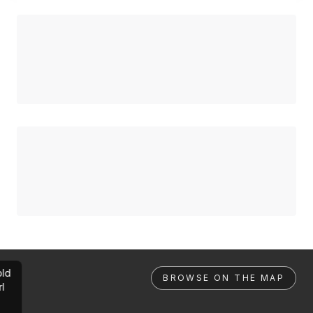
ld
BROWSE ON THE MAP
rl