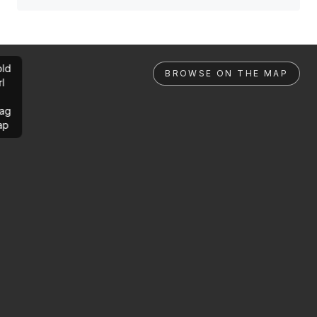
ld
BROWSE ON THE MAP
rl
ag
ap