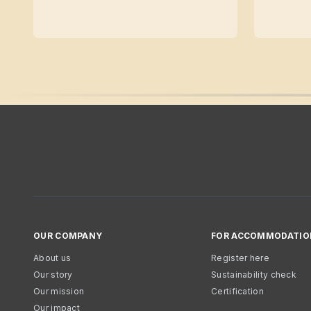
OUR COMPANY
FOR ACCOMMODATIO
About us
Register here
Our story
Sustainability check
Our mission
Certification
Our impact