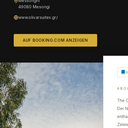
Messonghi
49080 Mesongi
www.olivarsuites.gr/
AUF BOOKING.COM ANZEIGEN
ABO
The O
Der N
enthä
Zimme