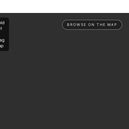
ld
BROWSE ON THE MAP
rl
ag
ap