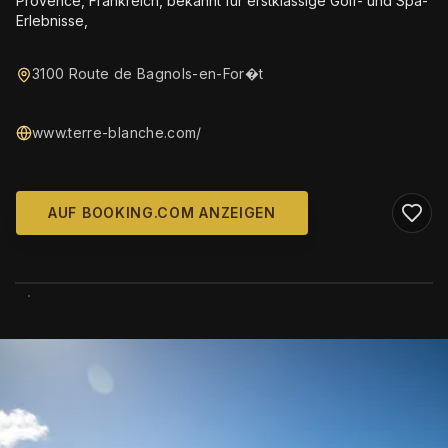
Provence, Frankreich, bekannt für erstklassige Golf- und Spa-
Erlebnisse,
3100 Route de Bagnols-en-For�t
www.terre-blanche.com/
AUF BOOKING.COM ANZEIGEN